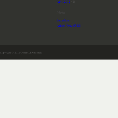
April 2012
(1)
Meta
Anmelden
Artikel-Feed (
RSS
)
Copyright © 2012 Günter Litwinschuh