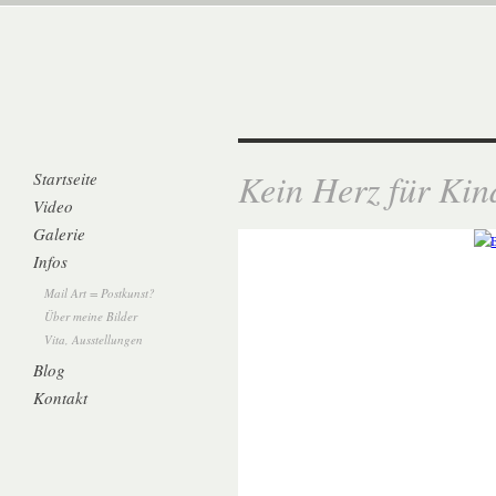
Kein Herz für Kin
Startseite
Video
Galerie
Infos
Mail Art = Postkunst?
Über meine Bilder
Vita, Ausstellungen
Blog
Kontakt